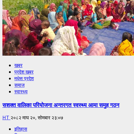
खबर
प्रदेश खबर
मधेस प्रदेश
समाज
स्वास्थ्य
सशक्त वालिका परियोजना अन्तरगत स्वस्थ्य आमा समुह गठन
HT
२०८२ माघ २०, सोमबार २३:०७
इतिहास