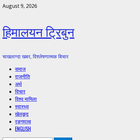
Skip
August 9, 2026
to
content
हिमालयन ट्रिबुन
चाखलाग्दा खबर, विश्लेषणात्मक बिचार
Primary
समाज
Menu
राजनीति
अर्थ
विचार
विश्व मामिला
स्वास्थ्य
खेलकूद
रङ्गमञ्च
ENGLISH