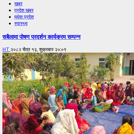
खबर
प्रदेश खबर
मधेस प्रदेश
स्वास्थ्य
सबैलामा पोषण प्रदर्शन कार्यक्रम सम्पन्न
HT
२०८२ चैत्र १३, शुक्रबार २०:०९