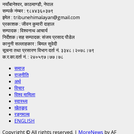
नयाँबानेश्वर, काठमाण्डाै, नेपाल
सम्पर्क नंम्बर : ९८४४३६०३७९
इमेल : tribunehimalayan@gmail.com
प्रकाशक : जीवन कुमारी दाहाल
सम्पादक : विश्वनाथ आचार्य
निर्देशक।सह सम्पादक: संजय प्रसाद पाैडेल
कानुनी सल्लाहकार : बिमल सुवेदी
सूचना तथा प्रसारण विभाग दर्ता नं. ३३४८।२०७८।७९
क.र.का.दर्ता नं. : २४०५९७।७७।७८
समाज
राजनीति
अर्थ
विचार
विश्व मामिला
स्वास्थ्य
खेलकूद
रङ्गमञ्च
ENGLISH
Copyright © All rights reserved.
|
MoreNews
by AF