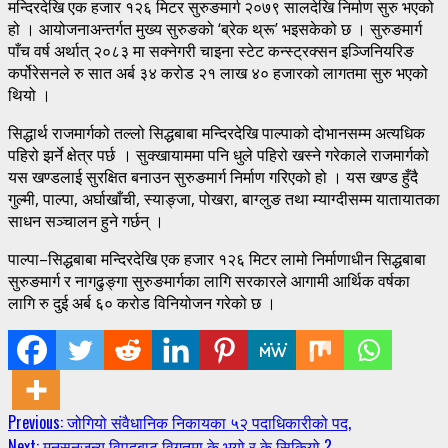
मन्दिरदेखि एक हजार १२६ मिटर सुरुङमार्ग २०७९ सालदेखि निर्माण सुरु भएको
हो । आयोजनाअन्तर्गत मुख्य सुरुङको ‘ब्रेक थ्रू’ भइसकेको छ । सुरुङमार्ग
पाँच वर्ष अर्थात् २०८३ मा सक्नेगरी चाइना स्टेट कन्स्ट्रक्सन इञ्जिनियरिङ
कर्पोरेसनले रु सात अर्ब ३४ करोड २१ लाख ४० हजारको लागतमा सुरु भएको
थियो ।
सिद्धार्थ राजमार्गको तल्लो सिद्धबाबा मन्दिरदेखि पाल्पाको दोभानसम्म अत्यधिक
पहिरो झर्ने क्षेत्र पर्छ । सुक्खायाममा पनि धुले पहिरो खस्ने गरेकाले राजमार्गको
यस खण्डलाई सुरक्षित बनाउन सुरुङमार्ग निर्माण गरिएको हो । यस खण्ड हुँदै
गुल्मी, पाल्पा, अर्घाखाँची, स्याङ्जा, पोखरा, बाग्लुङ तथा म्याग्दीसम्म यातायातका
साधन सञ्चालन हुने गर्छन् ।
पाल्पा–सिद्धबाबा मन्दिरदेखि एक हजार १२६ मिटर लामो निर्माणाधीन सिद्धबाबा
सुरुङमार्ग र नागढुङ्गा सुरुङमार्गका लागि सरकारले आगामी आर्थिक वर्षका
लागि रु दुई अर्ब ६० करोड विनियोजन गरेको छ ।
Continue
Previous:
जोगियो संवैधानिक निकायका ५२ पदाधिकारीको पद,
Next:
मनसुनजन्य विपदबाट विगतमा के भयो र के सिकियो ?