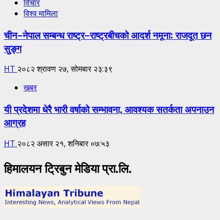
विचार
विश्व मामिला
चीन–नेपाल सम्बन्ध राष्ट्र–राष्ट्रबीचको आदर्श नमूना: राजदूत छन
सुङ्ग
HT
२०८२ श्रावण २७, सोमबार २३:३९
खबर
यी प्रदेशमा धेरै भारी वर्षाको सम्भावना, आवश्यक सतर्कता अपनाउन
आग्रह
HT
२०८२ असार २१, शनिबार ०७:५३
हिमालयन ट्रिबुन मेडिया प्रा.लि.