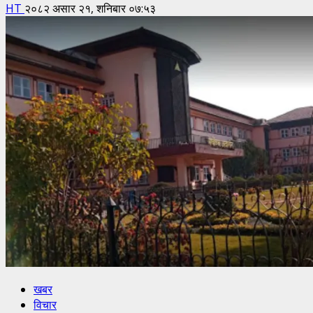
HT
२०८२ असार २१, शनिबार ०७:५३
खबर
विचार