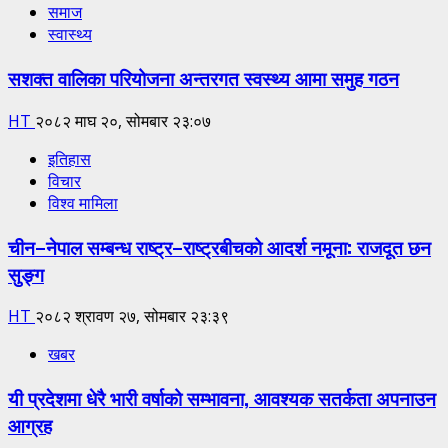
समाज
स्वास्थ्य
सशक्त वालिका परियोजना अन्तरगत स्वस्थ्य आमा समुह गठन
HT
२०८२ माघ २०, सोमबार २३:०७
इतिहास
विचार
विश्व मामिला
चीन–नेपाल सम्बन्ध राष्ट्र–राष्ट्रबीचको आदर्श नमूना: राजदूत छन
सुङ्ग
HT
२०८२ श्रावण २७, सोमबार २३:३९
खबर
यी प्रदेशमा धेरै भारी वर्षाको सम्भावना, आवश्यक सतर्कता अपनाउन
आग्रह