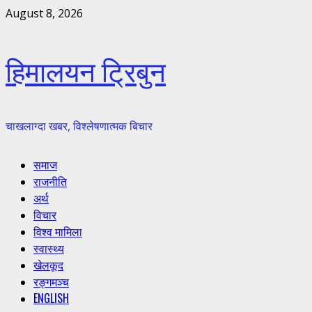
Skip
August 8, 2026
to
content
हिमालयन ट्रिबुन
चाखलाग्दा खबर, विश्लेषणात्मक बिचार
Primary
समाज
Menu
राजनीति
अर्थ
विचार
विश्व मामिला
स्वास्थ्य
खेलकूद
रङ्गमञ्च
ENGLISH