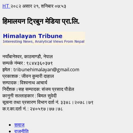
HT
२०८२ असार २१, शनिबार ०७:५३
हिमालयन ट्रिबुन मेडिया प्रा.लि.
नयाँबानेश्वर, काठमाण्डाै, नेपाल
सम्पर्क नंम्बर : ९८४४३६०३७९
इमेल : tribunehimalayan@gmail.com
प्रकाशक : जीवन कुमारी दाहाल
सम्पादक : विश्वनाथ आचार्य
निर्देशक।सह सम्पादक: संजय प्रसाद पाैडेल
कानुनी सल्लाहकार : बिमल सुवेदी
सूचना तथा प्रसारण विभाग दर्ता नं. ३३४८।२०७८।७९
क.र.का.दर्ता नं. : २४०५९७।७७।७८
समाज
राजनीति