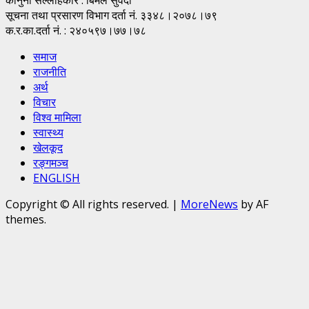
सूचना तथा प्रसारण विभाग दर्ता नं. ३३४८।२०७८।७९
क.र.का.दर्ता नं. : २४०५९७।७७।७८
समाज
राजनीति
अर्थ
विचार
विश्व मामिला
स्वास्थ्य
खेलकूद
रङ्गमञ्च
ENGLISH
Copyright © All rights reserved.
|
MoreNews
by AF
themes.