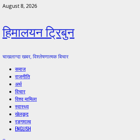
Skip
August 8, 2026
to
content
हिमालयन ट्रिबुन
चाखलाग्दा खबर, विश्लेषणात्मक बिचार
Primary
समाज
Menu
राजनीति
अर्थ
विचार
विश्व मामिला
स्वास्थ्य
खेलकूद
रङ्गमञ्च
ENGLISH