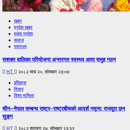
खबर
प्रदेश खबर
मधेस प्रदेश
समाज
स्वास्थ्य
सशक्त वालिका परियोजना अन्तरगत स्वस्थ्य आमा समुह गठन
HT
२०८२ माघ २०, सोमबार २३:०७
इतिहास
विचार
विश्व मामिला
चीन–नेपाल सम्बन्ध राष्ट्र–राष्ट्रबीचको आदर्श नमूना: राजदूत छन
सुङ्ग
HT
२०८२ श्रावण २७, सोमबार २३:३९