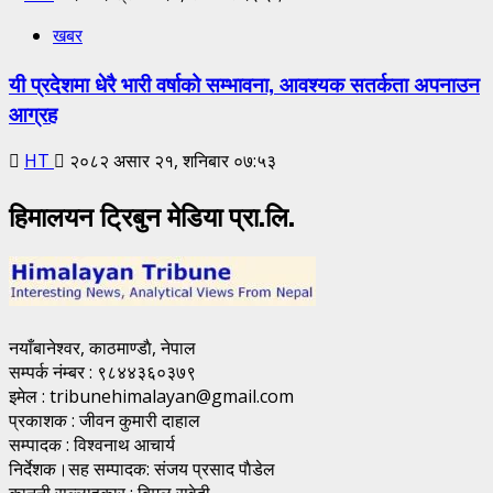
खबर
यी प्रदेशमा धेरै भारी वर्षाको सम्भावना, आवश्यक सतर्कता अपनाउन
आग्रह
HT
२०८२ असार २१, शनिबार ०७:५३
हिमालयन ट्रिबुन मेडिया प्रा.लि.
नयाँबानेश्वर, काठमाण्डाै, नेपाल
सम्पर्क नंम्बर : ९८४४३६०३७९
इमेल : tribunehimalayan@gmail.com
प्रकाशक : जीवन कुमारी दाहाल
सम्पादक : विश्वनाथ आचार्य
निर्देशक।सह सम्पादक: संजय प्रसाद पाैडेल
कानुनी सल्लाहकार : बिमल सुवेदी