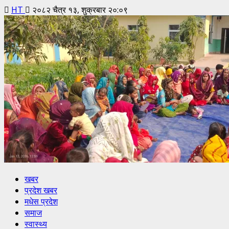
HT
२०८२ चैत्र १३, शुक्रबार २०:०९
खबर
प्रदेश खबर
मधेस प्रदेश
समाज
स्वास्थ्य